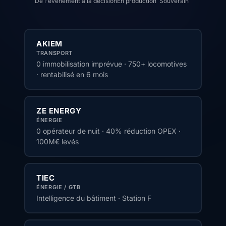
De l'événement à la décision
En production
Souverain
AKIEM
TRANSPORT
0 immobilisation imprévue · 750+ locomotives
· rentabilisé en 6 mois
ZE ENERGY
ÉNERGIE
0 opérateur de nuit · 40% réduction OPEX ·
100M€ levés
TIEC
ÉNERGIE / GTB
Intelligence du bâtiment · Station F