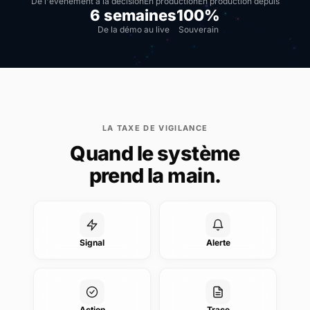
De l'événement à la décision
En production
En production depuis
6 semaines
100%
De la démo au live
Souverain
LA TAXE DE VIGILANCE
Quand le système
prend la main.
Signal
Alerte
Action
Trace