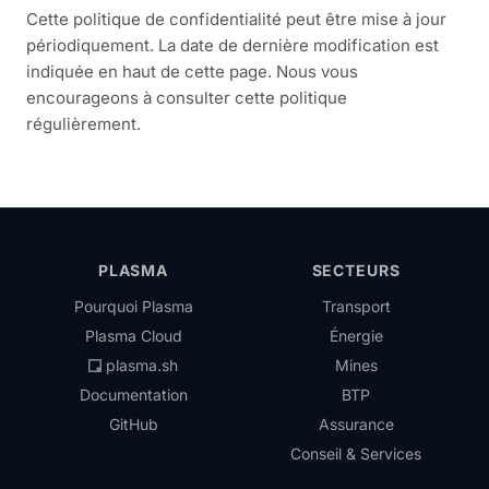
Cette politique de confidentialité peut être mise à jour
périodiquement. La date de dernière modification est
indiquée en haut de cette page. Nous vous
encourageons à consulter cette politique
régulièrement.
PLASMA
SECTEURS
Pourquoi Plasma
Transport
Plasma Cloud
Énergie
plasma.sh
Mines
Documentation
BTP
GitHub
Assurance
Conseil & Services