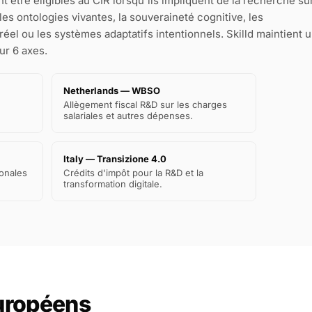
être éligibles au CIR lorsqu'ils impliquent de la recherche sur
es ontologies vivantes, la souveraineté cognitive, les
el ou les systèmes adaptatifs intentionnels. Skilld maintient 
ur 6 axes.
Netherlands — WBSO
Allègement fiscal R&D sur les charges
salariales et autres dépenses.
Italy — Transizione 4.0
onales
Crédits d'impôt pour la R&D et la
transformation digitale.
uropéens