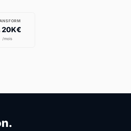
ANSFORM
20K€
s
/mois
on.