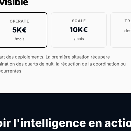
visible
SCALE
TR
OPERATE
10K€
5K€
dè
/mois
/mois
part des déploiements. La première situation récupère
ination des quarts de nuit, la réduction de la coordination ou
écurrentes.
ir l'intelligence en acti