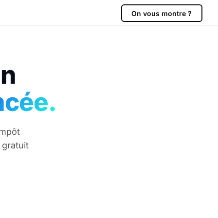
On vous montre ?
on
ncée.
impôt
gratuit