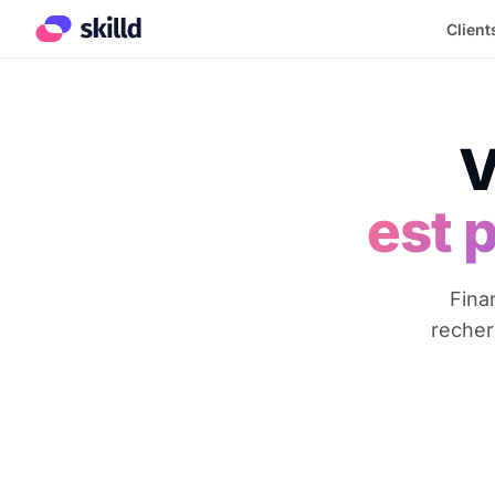
Client
V
est 
Fina
recher