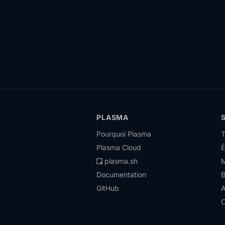
PLASMA
Pourquoi Plasma
T
Plasma Cloud
É
plasma.sh
M
Documentation
GitHub
A
C