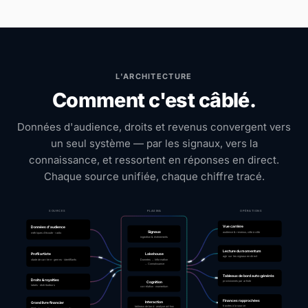
L'ARCHITECTURE
Comment c'est câblé.
Données d'audience, droits et revenus convergent vers
un seul système — par les signaux, vers la
connaissance, et ressortent en réponses en direct.
Chaque source unifiée, chaque chiffre tracé.
SOURCES
PLASMA
OPÉRATIONS
Vue carrière
Données d'audience
Signaux
audience & revenus, côte à côte
métriques d'écoute · radio
ingestion & événements
Lecture du momentum
Lakehouse
Profil artiste
agir sur les signaux en direct
Données → Information
stade de carrière · genres · identifiants
→ Connaissance
Tableaux de bord auto-générés
Droits & royalties
provisionnés par artiste
Cognition
labels · distributeurs
corrélation · momentum
Finances rapprochées
Interaction
Grand livre financier
tracées à la source
tableaux de bord · analyse ad-hoc
ERP · transactions · reversements